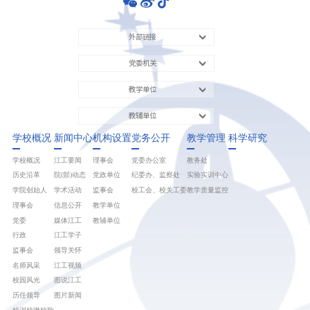
外部链接
党委机关
教学单位
教辅单位
学校概况
新闻中心
机构设置
党务公开
教学管理
科学研究
学校概况
江工要闻
理事会
党委办公室
教务处
历史沿革
院(部)动态
党政单位
纪委办、监察处
实验实训中心
学院创始人
学术活动
监事会
校工会、校关工委
教学质量监控
理事会
信息公开
教学单位
党委
媒体江工
教辅单位
行政
江工学子
监事会
领导关怀
名师风采
江工视频
校园风光
图说江工
历任领导
图片新闻