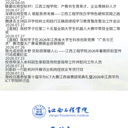
2026.08.05
赣鄱应用型标杆！江西工程学院：产教共生育英才，企业青睐好人才
2026.07.27
深耕应用型育人 赋能新质发展——江西工程学院办学特色硬核突围之路
2026.07.27
魏建克主持召开学校树立和践行正确政绩观学习教育整改整治工作会议
2026.07.27
【喜报】我校学子在第二十五届全国大学生机器人大赛中荣获全国二等
奖
2026.07.27
【喜报】我校学子在2026年江西省大学生科技创新竞赛“广告与艺
术”赛项暨大广赛省赛摘金揽银抱铜
2026.07.26
微光成炬照乡野 资助政策暖人心 ——江西工程学院2026年暑期资助宣传
行动成果纪实
2026.07.23
校领导深入本科招生录取现场检查指导工作并慰问工作人员
2026.07.21
刘新跃一行赴杭州开展访企拓岗促就业专项行动
2026.07.21
我校应邀参加第十届华为ICT大赛江西省赛颁奖典礼暨2026年江西华为
ICT学院研讨会