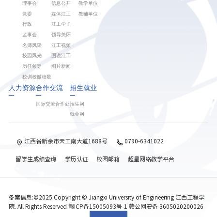
理事会
信息公开
教学单位
党委
媒体江工
教辅单位
行政
江工学子
监事会
领导关怀
名师风采
江工视频
校园风光
图说江工
历任领导
图片新闻
校训校徽校歌
人力资源
合作交流
招生就业
国际交流合作处
招生网
就业网
江西省新余市天工南大道1688号
0790-6341022
留学生成绩查询
学历认证
校园邮箱
超星网络教学平台
备案信息:©2025 Copyright © Jiangxi University of Engineering 江西工程学
院. All Rights Reserved
赣ICP备15005093号-1
赣公网安备 3605020200026