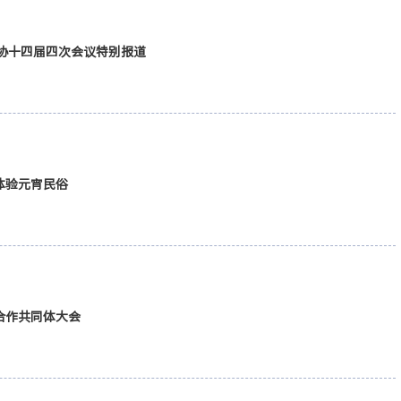
育电视台：十四届全国人大四次会议 全国政协十四届四次会议特别报道
体验元宵民俗
合作共同体大会