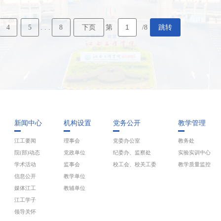
4
5
8
下页
跳转
. . .
第
/8
新闻中心
机构设置
党务公开
教学管理
江工要闻
理事会
党委办公室
教务处
院(部)动态
党政单位
纪委办、监察处
实验实训中心
学术活动
监事会
校工会、校关工委
教学质量监控
信息公开
教学单位
媒体江工
教辅单位
江工学子
领导关怀