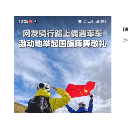
【
过
（央