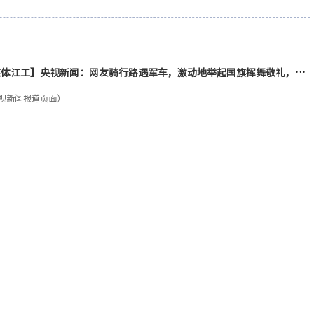
媒体江工】央视新闻：网友骑行路遇军车，激动地举起国旗挥舞敬礼，路
的每辆军车都鸣笛回应。网友：此刻爱国的情感达到了顶点！
视新闻报道页面）