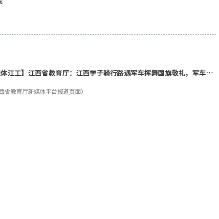
院
媒体江工】江西省教育厅：江西学子骑行路遇军车挥舞国旗敬礼，军车鸣
致意。网友：此刻爱国的情感达到了顶点！
西省教育厅新媒体平台报道页面）