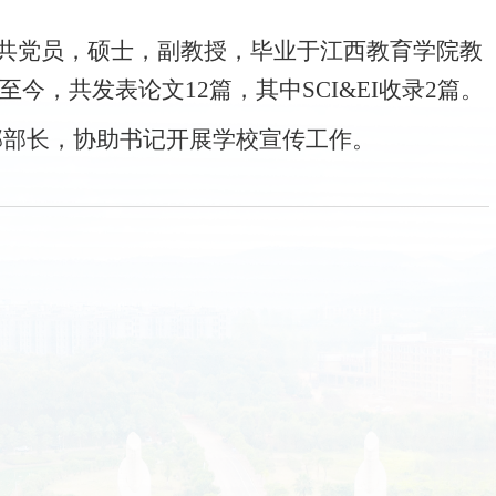
共党员
，
硕
士，
副教授，
毕业于
江西教育学院教
至今，共发表论文
12
篇，其中
SCI&EI收录
2
篇。
部部
长，
协助书记开展学校宣传工作
。