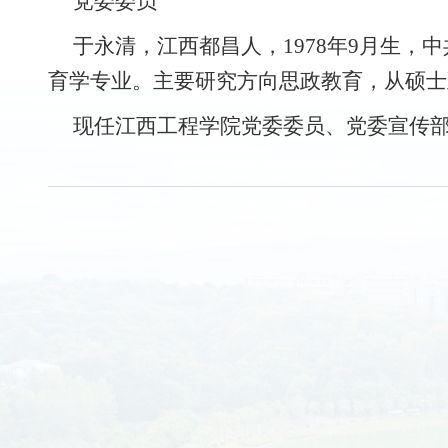
党委委员
于永清
，
江西都昌
人，
19
78
年
9
月生，
中
育学
专业。主要研究方向
思政教育
，从硕士
现任
江西工程学院党委委员、党委宣传