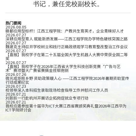
书记，兼任党校副校长。
热门要闻
2026.08.05
赣鄱应用型标杆！江西工程学院：产教共生育英才，企业青睐好人才
2026.07.27
深耕应用型育人 赋能新质发展——江西工程学院办学特色硬核突围之路
2026.07.27
魏建克主持召开学校树立和践行正确政绩观学习教育整改整治工作会议
2026.07.27
【喜报】我校学子在第二十五届全国大学生机器人大赛中荣获全国二等
奖
2026.07.27
【喜报】我校学子在2026年江西省大学生科技创新竞赛“广告与艺
术”赛项暨大广赛省赛摘金揽银抱铜
2026.07.26
微光成炬照乡野 资助政策暖人心 ——江西工程学院2026年暑期资助宣传
行动成果纪实
2026.07.23
校领导深入本科招生录取现场检查指导工作并慰问工作人员
2026.07.21
刘新跃一行赴杭州开展访企拓岗促就业专项行动
2026.07.21
我校应邀参加第十届华为ICT大赛江西省赛颁奖典礼暨2026年江西华为
ICT学院研讨会