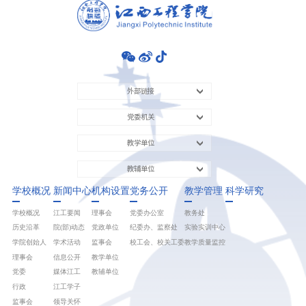
外部链接
党委机关
教学单位
教辅单位
学校概况
新闻中心
机构设置
党务公开
教学管理
科学研究
学校概况
江工要闻
理事会
党委办公室
教务处
历史沿革
院(部)动态
党政单位
纪委办、监察处
实验实训中心
学院创始人
学术活动
监事会
校工会、校关工委
教学质量监控
理事会
信息公开
教学单位
党委
媒体江工
教辅单位
行政
江工学子
监事会
领导关怀