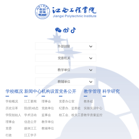
外部链接
党委机关
教学单位
教辅单位
学校概况
新闻中心
机构设置
党务公开
教学管理
科学研究
学校概况
江工要闻
理事会
党委办公室
教务处
历史沿革
院(部)动态
党政单位
纪委办、监察处
实验实训中心
学院创始人
学术活动
监事会
校工会、校关工委
教学质量监控
理事会
信息公开
教学单位
党委
媒体江工
教辅单位
行政
江工学子