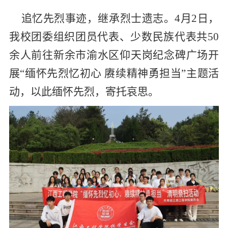
追忆先烈事迹，继承烈士遗志。
4
月
2
日，
我校团委组织团员代表、
少数民族代表
共
50
余人前往新余市渝水区仰天岗纪念碑广场开
展“缅怀先烈忆初心 赓续精神勇担当”主题
活
动
，以此缅怀先烈，寄托哀思。