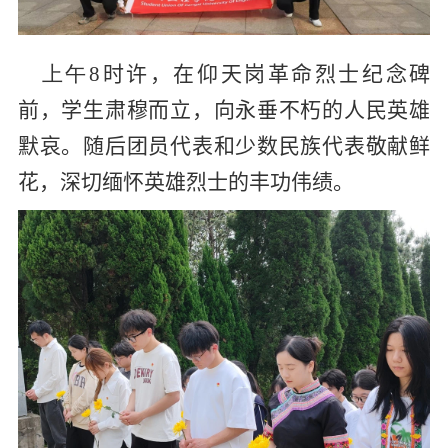
上午
8
时许
，在仰天岗革命烈士纪念碑
前，
学生肃穆而立，
向永垂不朽的人民英雄
默哀。随后团员代表
和
少数民族代表
敬献鲜
花，深切缅怀英雄烈士的丰功伟绩。