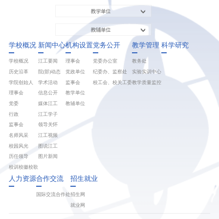
教学单位
教辅单位
学校概况
新闻中心
机构设置
党务公开
教学管理
科学研究
学校概况
江工要闻
理事会
党委办公室
教务处
历史沿革
院(部)动态
党政单位
纪委办、监察处
实验实训中心
学院创始人
学术活动
监事会
校工会、校关工委
教学质量监控
理事会
信息公开
教学单位
党委
媒体江工
教辅单位
行政
江工学子
监事会
领导关怀
名师风采
江工视频
校园风光
图说江工
历任领导
图片新闻
校训校徽校歌
人力资源
合作交流
招生就业
国际交流合作处
招生网
就业网