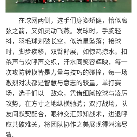
在球网两侧，选手们身姿矫健，恰似离
弦之箭，又如灵动飞燕。发球时，手腕轻
抖，羽毛球划破长空，似流星坠落；接球
时，脚步疾移，双臂舒展，如惊鸿掠水。扣
杀声与欢呼声交织，汗水同笑容辉映，每一
次攻防转换皆是力量与技巧的碰撞，每一场
激烈对决都是智慧与意志的较量。单打赛
场，选手们以一敌众，凭借细腻控球与凌厉
攻势，在方寸之地纵横驰骋；双打战场，队
友间默契配合，眼神交汇即知战术，进退呼
应共破难关，将团队协作之美展现得淋漓尽
致。