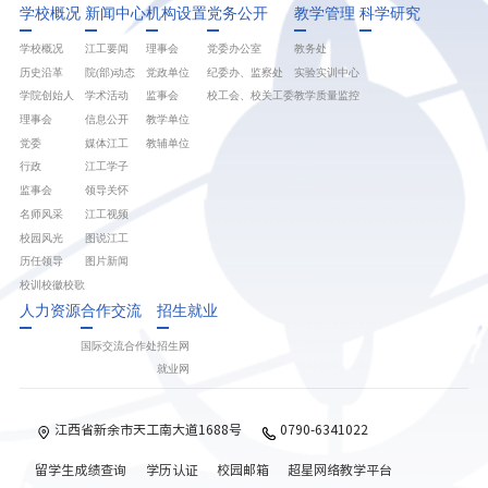
学校概况
新闻中心
机构设置
党务公开
教学管理
科学研究
学校概况
江工要闻
理事会
党委办公室
教务处
历史沿革
院(部)动态
党政单位
纪委办、监察处
实验实训中心
学院创始人
学术活动
监事会
校工会、校关工委
教学质量监控
理事会
信息公开
教学单位
党委
媒体江工
教辅单位
行政
江工学子
监事会
领导关怀
名师风采
江工视频
校园风光
图说江工
历任领导
图片新闻
校训校徽校歌
人力资源
合作交流
招生就业
国际交流合作处
招生网
就业网
江西省新余市天工南大道1688号
0790-6341022
留学生成绩查询
学历认证
校园邮箱
超星网络教学平台