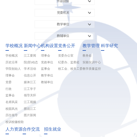
外部链接
党委机关
教学单位
教辅单位
学校概况
新闻中心
机构设置
党务公开
教学管理
科学研究
学校概况
江工要闻
理事会
党委办公室
教务处
历史沿革
院(部)动态
党政单位
纪委办、监察处
实验实训中心
学院创始人
学术活动
监事会
校工会、校关工委
教学质量监控
理事会
信息公开
教学单位
党委
媒体江工
教辅单位
行政
江工学子
监事会
领导关怀
名师风采
江工视频
校园风光
图说江工
历任领导
图片新闻
校训校徽校歌
人力资源
合作交流
招生就业