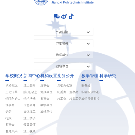
外部链接
党委机关
教学单位
教辅单位
学校概况
新闻中心
机构设置
党务公开
教学管理
科学研究
学校概况
江工要闻
理事会
党委办公室
教务处
历史沿革
院(部)动态
党政单位
纪委办、监察处
实验实训中心
学院创始人
学术活动
监事会
校工会、校关工委
教学质量监控
理事会
信息公开
教学单位
党委
媒体江工
教辅单位
行政
江工学子
监事会
领导关怀
名师风采
江工视频