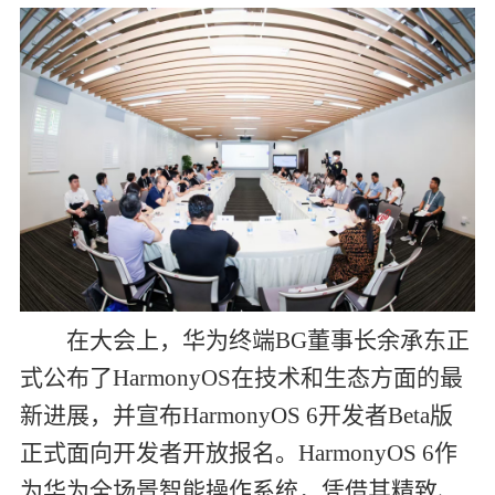
在大会上，华为终端
BG
董事长余承东正
式公布了
HarmonyOS
在技术和生态方面的最
新进展，并宣布
HarmonyOS 6
开发者
Beta
版
正式面向开发者开放报名。
HarmonyOS 6
作
为华为全场景智能操作系统，凭借其精致、