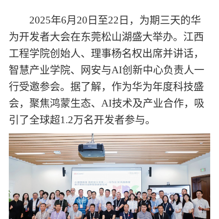
2025
年
6
月
20
日至
22
日，为期三天的华
为开发者大会在东莞松山湖盛大举办。江西
工程学院创始人、理事杨名权出席并讲话，
智慧产业学院、网安与
AI
创新中心负责人一
行受邀参会。据了解，作为华为年度科技盛
会，聚焦鸿蒙生态、
AI
技术及产业合作，吸
引了全球超
1.2
万名开发者参与。