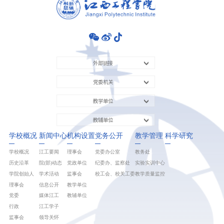
外部链接
党委机关
教学单位
教辅单位
学校概况
新闻中心
机构设置
党务公开
教学管理
科学研究
学校概况
江工要闻
理事会
党委办公室
教务处
历史沿革
院(部)动态
党政单位
纪委办、监察处
实验实训中心
学院创始人
学术活动
监事会
校工会、校关工委
教学质量监控
理事会
信息公开
教学单位
党委
媒体江工
教辅单位
行政
江工学子
监事会
领导关怀