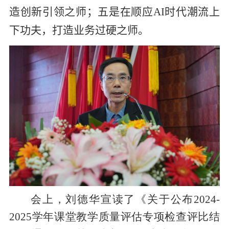
造创新引领之师
；
五是在顺应
AI
时代潮流上
下功夫，打造业务过硬之师
。
会上，刘德华宣读了《关于公布
2024-
2025
学年课堂教学质量评估专项检查评比结