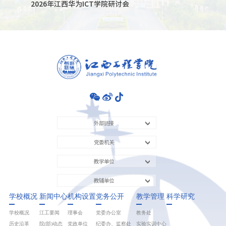
2026年江西华为ICT学院研讨会
外部链接
党委机关
教学单位
教辅单位
学校概况
新闻中心
机构设置
党务公开
教学管理
科学研究
学校概况
江工要闻
理事会
党委办公室
教务处
历史沿革
院(部)动态
党政单位
纪委办、监察处
实验实训中心