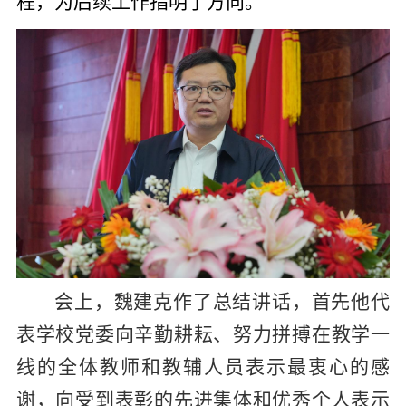
程，为后续工作指明了方向。
会上，
魏建克
作了总结讲话，首先他
代
表
学
校党委向辛勤耕耘、努力拼搏在教学一
线的全体教师和教辅人员表示最衷心的感
谢
，
向受到表彰的先进集体和优秀个人表示