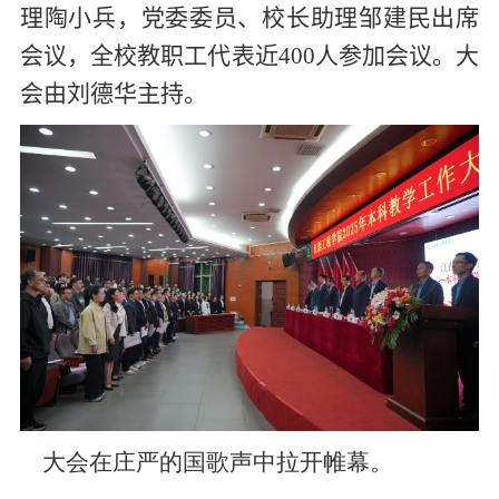
理陶小兵，党委委员、校长助理邹建民出席
会议，
全校教职工代表
近
400
人
参
加会议
。
大
会由
刘德华主持
。
大会在庄严的国歌声中拉开帷幕。