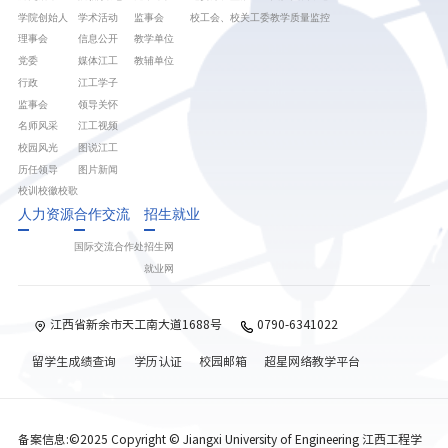
学院创始人
学术活动
监事会
校工会、校关工委
教学质量监控
理事会
信息公开
教学单位
党委
媒体江工
教辅单位
行政
江工学子
监事会
领导关怀
名师风采
江工视频
校园风光
图说江工
历任领导
图片新闻
校训校徽校歌
人力资源
合作交流
招生就业
国际交流合作处
招生网
就业网
江西省新余市天工南大道1688号
0790-6341022
留学生成绩查询
学历认证
校园邮箱
超星网络教学平台
备案信息:©2025 Copyright © Jiangxi University of Engineering 江西工程学