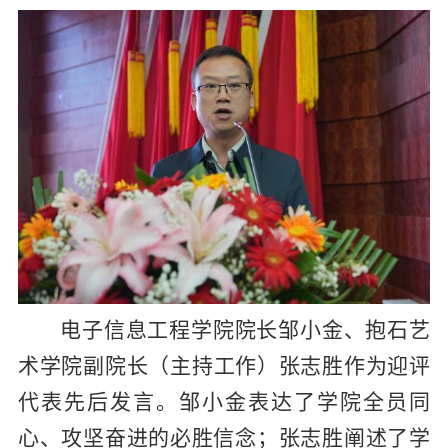
电子信息工程学院院长邹小金、抱石艺
术学院
副
院长
（
主持工作）
张志胜作为迎评
代表
先后
发言。邹小金
表达了学院全员同
心、攻坚奋进的必胜信念
；张志胜阐述了学