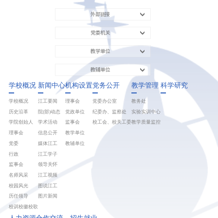
外部链接
党委机关
教学单位
教辅单位
学校概况
新闻中心
机构设置
党务公开
教学管理
科学研究
学校概况
江工要闻
理事会
党委办公室
教务处
历史沿革
院(部)动态
党政单位
纪委办、监察处
实验实训中心
学院创始人
学术活动
监事会
校工会、校关工委
教学质量监控
理事会
信息公开
教学单位
党委
媒体江工
教辅单位
行政
江工学子
监事会
领导关怀
名师风采
江工视频
校园风光
图说江工
历任领导
图片新闻
校训校徽校歌