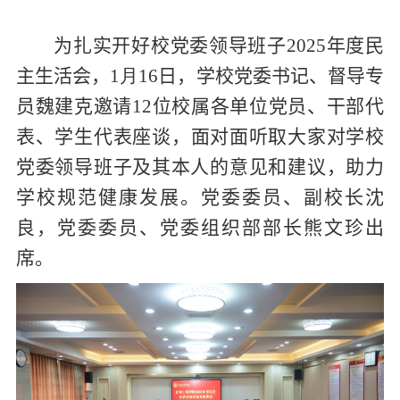
为扎实开好校党委领导班子
2025
年度民
主生活会，
1
月
1
6
日，
学校党委书记、督导专
员魏建克
邀请
12
位
校属各单位
党员、干部代
表
、
学生代表
座谈，面对面听取大家对学校
党委领导班子及其本人的意见和建议，助力
学校
规范健康
发展。
党委委员、副校长沈
良，党委委员、党委组织部部长熊文珍出
席。