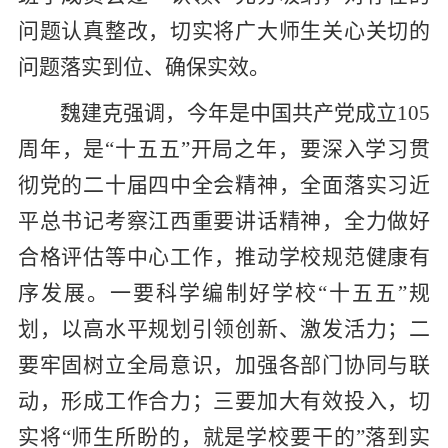
问题认真整改，切实将广大师生关心关切的
问题落实到位、确保实效。
魏建克
强调，今年是中国共产党成立
105
周年
，
是“十五五”开局之年
，
要深入学习贯
彻党的二十届四中全会精神，全面落实习近
平总书记考察江西重要讲话
精神
，全力
做好
合格评估等中心工作
，推动
学校规范健康有
序发展
。一要科学编制
好
学校“十五五”规
划，以高水平规划引领创新、激发活力；二
要牢固树立全局意识，加强
各
部门协同与联
动，形成工作合力；三要加大有效投入，切
实将“师生所盼的，就是学校要干的”落到实