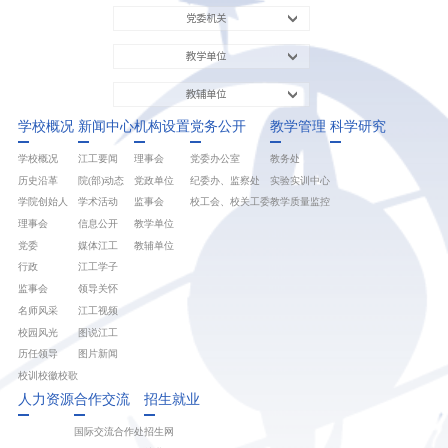
党委机关
教学单位
教辅单位
学校概况
新闻中心
机构设置
党务公开
教学管理
科学研究
学校概况
江工要闻
理事会
党委办公室
教务处
历史沿革
院(部)动态
党政单位
纪委办、监察处
实验实训中心
学院创始人
学术活动
监事会
校工会、校关工委
教学质量监控
理事会
信息公开
教学单位
党委
媒体江工
教辅单位
行政
江工学子
监事会
领导关怀
名师风采
江工视频
校园风光
图说江工
历任领导
图片新闻
校训校徽校歌
人力资源
合作交流
招生就业
国际交流合作处
招生网