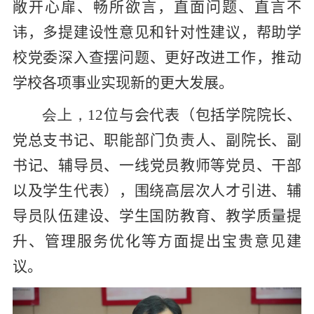
敞开心扉、畅所欲言，直面问题、直言不
讳，多提建设性意见和针对性建议，帮助
学
校党委
深入查摆问题、更好改进工作，推动
学校
各项事业实现新的更大发展。
会上，
12
位与会代表（包括学院院长、
党总支书记
、
职能部门负责人、
副院长、副
书记、辅导员
、
一线党员教师
等党员、干部
以及学生代表），围绕
高层次人才引进、辅
导员队伍建设、学生国防教育、教学质量提
升、管理服务优化
等
方面
提出
宝贵
意见建
议。