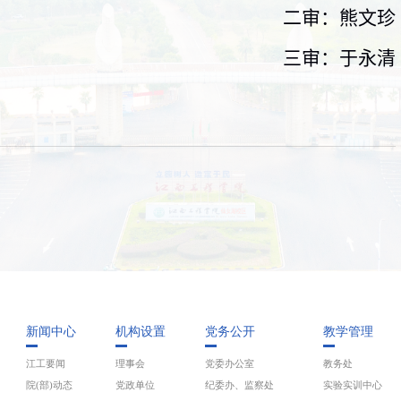
二审：熊文珍
三审：于永清
新闻中心
机构设置
党务公开
教学管理
江工要闻
理事会
党委办公室
教务处
院(部)动态
党政单位
纪委办、监察处
实验实训中心