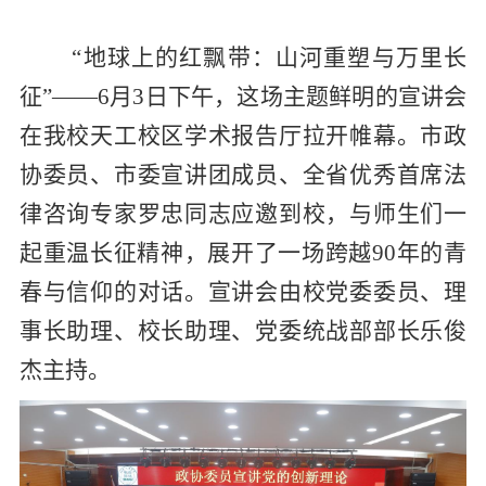
“
地球上的红飘带：山河重塑与万里长
征”——
6
月
3
日下午，这场主题鲜明的宣讲会
在我校天工校区学术报告厅拉开帷幕。市政
协委员、市委宣讲团成员、全省优秀首席法
律咨询专家罗忠同志应邀到校，与师生们一
起重温长征精神，展开了一场跨越
90
年的青
春与信仰的对话。宣讲会由校党委委员、理
事长助理、校长助理、党委统战部部长乐俊
杰主持。