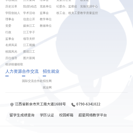
历史沿革
院(部)动态
党政单位
纪委办、监察处
实验实训中心
学院创始人
学术活动
监事会
校工会、校关工委
教学质量监控
理事会
信息公开
教学单位
党委
媒体江工
教辅单位
行政
江工学子
监事会
领导关怀
名师风采
江工视频
校园风光
图说江工
历任领导
图片新闻
校训校徽校歌
人力资源
合作交流
招生就业
国际交流合作处
招生网
就业网
江西省新余市天工南大道1688号
0790-6341022
留学生成绩查询
学历认证
校园邮箱
超星网络教学平台