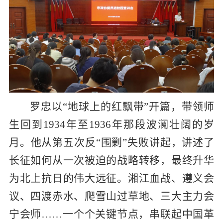
罗忠以“地球上的红飘带”开篇，带领师
生回到
1934
年至
1936
年那段波澜壮阔的岁
月。他从第五次反“围剿”失败讲起，讲述了
长征如何从一次被迫的战略转移，最终升华
为北上抗日的伟大远征。湘江血战、遵义会
议、四渡赤水、爬雪山过草地、三大主力会
宁会师……一个个关键节点，串联起中国革