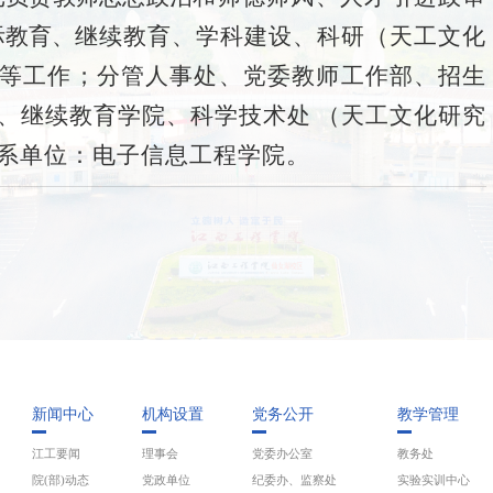
际教育、
继续教育、学科建设、科研（天工文化
等工作；分管人事处、
党委教师工
作部、
招生
、继续教育学院、科学技术处
（天工文化研究
系
单位：电子信息工程学院。
新闻中心
机构设置
党务公开
教学管理
江工要闻
理事会
党委办公室
教务处
院(部)动态
党政单位
纪委办、监察处
实验实训中心