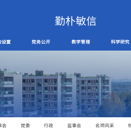
构设置
党务公开
教学管理
科学研究
事会
党委
行政
监事会
名师风采