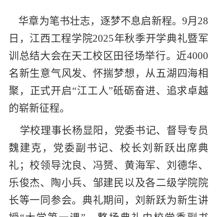
华章为笔书壮志，逐梦不息启新程。
9
月
28
日，江西工程学院
2025
年秋季开学典礼暨军
训总结大会在天工校区田径场举行。近
4000
名新生意气风发、怀揣梦想，从五湖四海相
聚，正式开启“江工人”砥砺奋进、追求卓越
的崭新征程。
学校理事长杨显阳，党委书记、督导专员
魏建克，党委副书记、校长刘新跃出席典
礼；校领导沈良、冯赟、黄海军、刘德华、
乐俊杰、陶小兵、邹建民以及各二级学院院
长等一同参会。典礼期间，刘新跃为新生讲