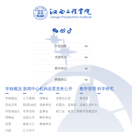
外部链接
党委机关
教学单位
教辅单位
学校概况
新闻中心
机构设置
党务公开
教学管理
科学研究
学校概况
江工要闻
理事会
党委办公室
教务处
历史沿革
院(部)动态
党政单位
纪委办、监察处
实验实训中心
学院创始人
学术活动
监事会
校工会、校关工委
教学质量监控
理事会
信息公开
教学单位
党委
媒体江工
教辅单位
行政
江工学子