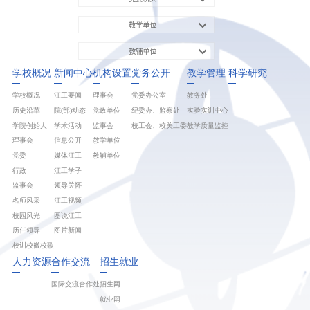
教学单位
教辅单位
学校概况
新闻中心
机构设置
党务公开
教学管理
科学研究
学校概况
江工要闻
理事会
党委办公室
教务处
历史沿革
院(部)动态
党政单位
纪委办、监察处
实验实训中心
学院创始人
学术活动
监事会
校工会、校关工委
教学质量监控
理事会
信息公开
教学单位
党委
媒体江工
教辅单位
行政
江工学子
监事会
领导关怀
名师风采
江工视频
校园风光
图说江工
历任领导
图片新闻
校训校徽校歌
人力资源
合作交流
招生就业
国际交流合作处
招生网
就业网