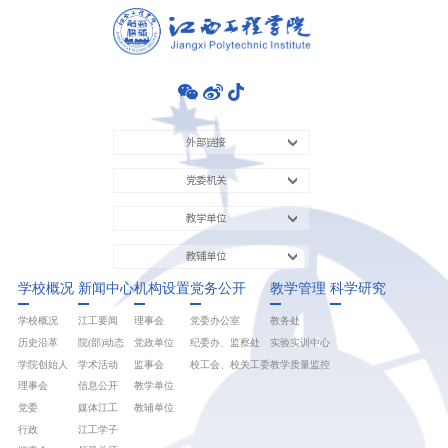
外部链接
党委机关
教学单位
教辅单位
学校概况
新闻中心
机构设置
党务公开
教学管理
科学研究
学校概况
江工要闻
理事会
党委办公室
教务处
历史沿革
院(部)动态
党政单位
纪委办、监察处
实验实训中心
学院创始人
学术活动
监事会
校工会、校关工委
教学质量监控
理事会
信息公开
教学单位
党委
媒体江工
教辅单位
行政
江工学子