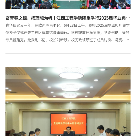
奋青春之楫，扬理想为帆｜江西工程学院隆重举行2025届毕业典礼
暨学位授予仪式
春华秋实又一年，骊歌声声再响起。6月28日上午，我校2025届毕业典礼暨学
位授予仪式在天工校区体育馆隆重举行。学校理事长杨显阳，党委书记、督导
专员魏建克，党委副书记、校长刘新跃，校党政领导班子成员沈良、冯赟、黄
海军、刘德华、乐俊杰、陶小兵、邹建民出席典礼。学校学位评定委员会委
员，各二级学院、部分职能部门负责人、教师代表、2025届毕业生及部分亲友
代表参加典礼。毕业典礼由党委副书记、副校长冯赟主持。典礼在雄壮的国歌
声中拉开序幕。典礼上，刘新跃深情地发表了题为《信念照亮征程 学以致用成
就璀璨人生》的讲话。他首先代表学校，向圆满完成学业的3911名毕业生表示
衷心的祝贺，向悉心教导同学们的老师、辛勤养育同学们的父母和关心帮助同
学们成长的亲友，致以崇高的敬意和诚挚的感谢。刘新跃指出，四年来，你们
不仅收获知识技能与健全人格，更传承了江工42年积淀的“勤朴敏信”校训
与“自立自强、乐业乐群”学校精神。学校内涵建设步履坚实，2025年位列
ABC中国民办大学江西第4名、全国民办本科竞争力第55名；连续9年参展深圳
高交会；建成算力中心与鸿蒙系统实训中心，开发全国首个智慧校园鸿蒙版
APP；入选工信部工业信息安