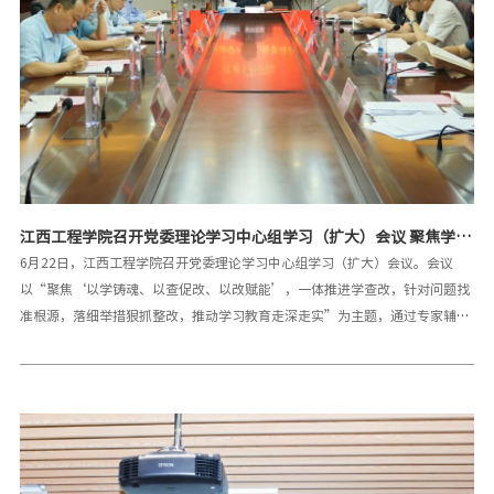
江西工程学院召开党委理论学习中心组学习（扩大）会议 聚焦学查
改一体推进作风建设走深走实
6月22日，江西工程学院召开党委理论学习中心组学习（扩大）会议。会议
以“聚焦‘以学铸魂、以查促改、以改赋能’，一体推进学查改，针对问题找
准根源，落细举措狠抓整改，推动学习教育走深走实”为主题，通过专家辅
导、理论领学、交流研讨等形式，深入学习贯彻习近平总书记关于加强党的作
风建设的重要论述，锲而不舍落实中央八项规定精神。校党委书记、督导专员
魏建克主持会议并讲话。校党委班子成员、副处级以上干部、党群部门人员、
各党支部书记、支部委员、马克思主义学院教师代表、全体辅导员及师生党员
代表共计200余人参加会议。魏建克在讲话中强调四点要求：一是提高政治站
位。以党建工作提质增效、集中整治建章立制、服务师生主动性增强为抓手，