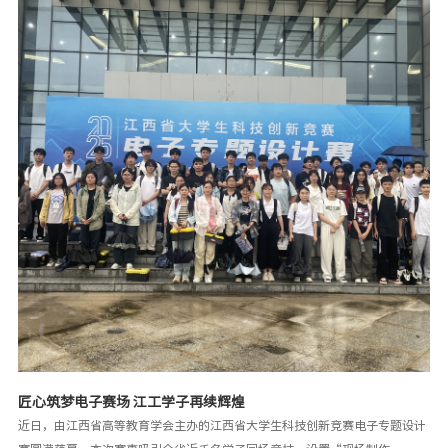
人、理事杨名权等领导亲切接见了章勇一行。校领导们欣喜地表示，校友的辉
煌成就，正是学校人才培养质量的有力见证，优秀校友如璀璨星辰，照亮着母
校前行的道路，也为在校学子树立起追求卓越的榜样。（章勇2025年考取大连
理工大学博士研究生）此次返校的6位校友，皆是2018级新能源科学与工程本
科1班的佼佼者。这个班级堪称“学霸班级”，全班48人，目前已有12人成功
考取研究生，更有多名学生在创新创业领域崭露头角。李健同学现就读于江西
农业大学农村发展专业；刘荣芳同学
匠心筑梦电子赛场 江工学子再续辉煌
近日，由江西省高等教育学会主办的江西省大学生科技创新竞赛电子专题设计