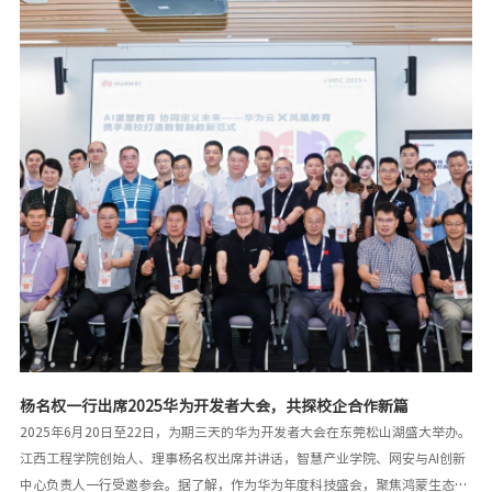
推动学习教育入脑入心。二是强化斗争意识。对排查出的师德师风、违规吃喝
等问题，对照整改措施靶向施策，严格执行师德考核机制，推进节约型学校建
设。三是聚焦党建引领。将“北斗星”党建品牌引领力融入教育教学、科研创
新等中心工作，重点解决毕业生就业、宿舍改造等师生关切问题。四是营造团
结奋进的氛围。在人才培养中,大家要肩负时代使命，凝心聚力,为学校本科教
学工作合格评估贡献更多的力量，同时建立健全人才
杨名权一行出席2025华为开发者大会，共探校企合作新篇
2025年6月20日至22日，为期三天的华为开发者大会在东莞松山湖盛大举办。
江西工程学院创始人、理事杨名权出席并讲话，智慧产业学院、网安与AI创新
中心负责人一行受邀参会。据了解，作为华为年度科技盛会，聚焦鸿蒙生态、