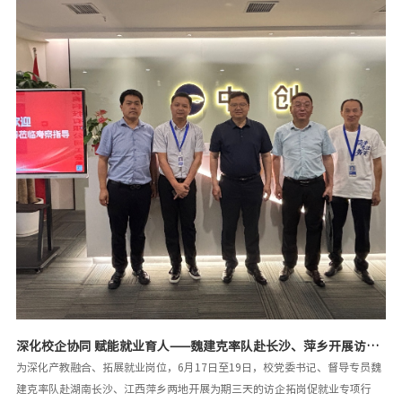
优秀校友，在特区积累经验、资源和财富后，纷纷返回江西投资兴办企业，投
身家乡建设，总投资金额近300亿元。这一成就标志着江工实现了从“老区育
人特区用”向“特区人才老区用”的重要转变，为发展新质生产力、奋力谱写
中国式现代化江西篇章扛起了江工担当。刘新跃代表学校对邓清河一行表示热
烈欢迎。他重点介绍了学校的办学历史、弘扬天工文化、人才培养、学科建
设、办学特色、产教融合等方面的基本
深化校企协同 赋能就业育人——魏建克率队赴长沙、萍乡开展访企
拓岗专项行动
为深化产教融合、拓展就业岗位，6月17日至19日，校党委书记、督导专员魏
建克率队赴湖南长沙、江西萍乡两地开展为期三天的访企拓岗促就业专项行