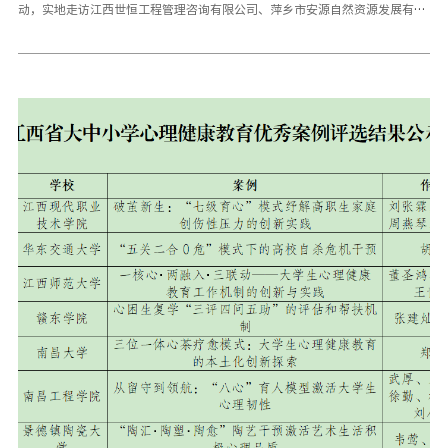
动，实地走访江西世恒工程管理咨询有限公司、萍乡市安源自然资源发展有限
责任公司、萍乡市合盛电器有限公司、湖南零壹零叁建筑装饰设计有限公司、
湖南松将能源有限公司、湖南七进科技有限公司、湖南中创教育科技有限公司
等7家企业，并看望慰问2025届毕业生代表，为学子们送去母校的关怀与期
盼。就业处、国际合作交流处负责人陪同参加活动。走访湖南中创教育科技有
限公司走访萍乡市合盛电器有限公司走访湖南松将能源有限公司走访湖南零壹
零叁建筑装饰设计有限公司在长沙、萍乡两地，魏建克一行实地考察企业生产
车间、研发中心及文化展厅，深入了解行业技术前沿、人才需求及校企合作方
向。座谈会上，校企双方围绕人才共育、科研合作、实习就业等达成多项共
识。魏建克指出，学校始终以服务区域经济发展为己任，以“北斗先行星”等
育人工程为抓手，持续优化专业设置与课程体系，推动校企共建实习实训基
地、联合技术攻关，培养符合新质生产力需求的高素质应用型人才。看望慰问
2025届毕业生看望慰问2025届毕业生魏建克一