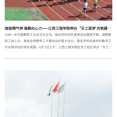
提振精气神 凝聚向心力——江西工程学院举办“天工逐梦 共筑健
康”教职工健身慢跑活动
为进一步丰富教职工业余文化生活，推动学校全民健身运动蓬勃开展，凝聚教
职工向心力，激发全校教职工干事创业的强大动力，营造学校迎接本科教学工
作合格评估的良好氛围，6月7日上午，江西工程学院在天工校区举办“天工逐
梦 共筑健康”教职工健身慢跑活动。校党委书记、督导专员魏建克，党委副书
记、校长刘新跃，党委副书记、副校长冯赟，党委委员、副校长黄海军，党委
委员、理事长助理、校长助理乐俊杰，党委委员、校长助理陶小兵，党委委
员、校长助理邹建民出席活动开幕式并全程参与慢跑活动。全校共500余名教
职工精神饱满地参与进来。魏建克为“天工逐梦 共筑健康”教职工健身慢跑活
动鸣枪发令。乐俊杰表示，本次活动，不仅是一次强身健体的运动盛会，更是
我们释放压力、放松心情、增进交流的良好契机。它将充分展示我们江工教职
工积极向上、团结奋进的精神风貌，也将进一步推动学校健身运动的深入开
展。希望广大教职工凝心聚力，健步向前，把从体育锻炼中迸发出来的激情转
化为推进学校各项事业高质量发展的动力。国家田径二级裁判员、国家一级篮
球裁判员、社会指导员一级的钱斌老师，详细讲解了健康慢跑的注意事项，帮