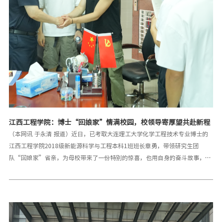
​江西工程学院：博士“回娘家”情满校园，校领导寄厚望共赴新程
（本网讯 于永清 报道）近日，已考取大连理工大学化学工程技术专业博士的
江西工程学院2018级新能源科学与工程本科1班班长章勇，带领研究生团
队“回娘家”省亲，为母校带来了一份特别的惊喜，也用自身的奋斗故事，为
学弟学妹们点亮前行的明灯。章勇作为此次返校的“主角”，他的求学之路堪
称一部励志传奇。2022年，他凭借努力考取成都大学材料工程专业硕士；
2025年，更是突破自我，成功被大连理工大学录取为博士研究生。他的成功，
不仅是个人拼搏的成果，更成为江西工程学院人才培养实力的生动注脚。江西
工程学院党委书记、督导专员魏建克，党委副书记、校长刘新跃，学校创始