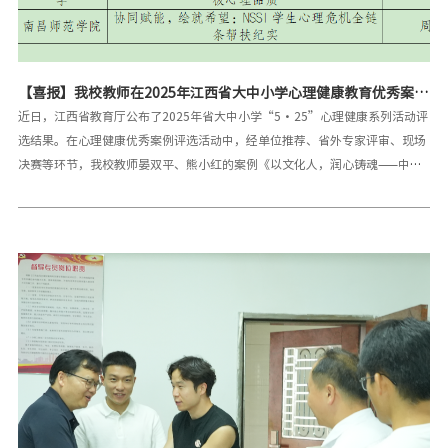
【喜报】我校教师在2025年江西省大中小学心理健康教育优秀案例
评选活动中荣获二等奖
近日，江西省教育厅公布了2025年省大中小学“5·25”心理健康系列活动评
选结果。在心理健康优秀案例评选活动中，经单位推荐、省外专家评审、现场
决赛等环节，我校教师晏双平、熊小红的案例《以文化人，润心铸魂——中华
优秀传统文化与心理健康教育融合路径》荣获高校教师组二等奖，为学校心理
健康教育工作增添亮色。在心理健康教育探索中，晏双平、熊小红团队聚焦中
华优秀传统文化与心理健康教育的融合，深入挖掘传统文化中蕴含的心理滋养
元素。该案例从理论构建到实践路径，系统阐述如何以文化人，将传统文化的
智慧融入心理健康教育，为高校心理健康教育提供了创新思路与可借鉴模式。
此次获奖，不仅是对晏双平、熊小红两位教师专业能力的肯定，也彰显了我校
在心理健康教育工作中的积极探索与成效。未来，我校将继续深化中华优秀传
统文化与大学生心理健康教育的融合工作，不断探索创新，完善工作机制，为
学生的心理健康发展提供更加坚实的保障，努力培养更多具有深厚文化底蕴、
良好心理素质的新时代优秀人才。一审：熊小红二审：何 凯三审：于永清