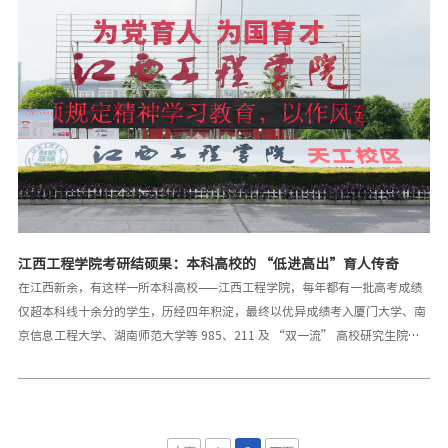
助大家在享受运动乐趣的同时，保障自身的安全与
江西工程学院考研结硕果：本科高校的 “低进高出”育人传奇
在江西新余，有这样一所本科高校——江西工程学院，每年都有一批高考成绩
仅超本科线十余分的学生，历经四年积淀，最终以优异成绩考入厦门大学、南
京信息工程大学、湖南师范大学等 985、211 及 “双一流” 高校研究生院。
2025届考研数据亮眼：上线率与录取人数双提升。据该校发布的2025 届考研
榜单显示，今年574名毕业生报考研究生，初试上线226人，上线率达
39.37%，同比提升6.45%；最终149人成功 “上岸”，复试通过率65.93%，
录取总人数较2024年增长近15%。这组数据不仅展现了学生的拼搏精神，更