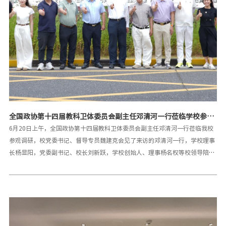
全国政协第十四届教科卫体委员会副主任邓清河一行莅临学校参观
调研
6月20日上午，全国政协第十四届教科卫体委员会副主任邓清河一行莅临我校
参观调研，校党委书记、督导专员魏建克会见了来访的邓清河一行，学校理事
长杨显阳，党委副书记、校长刘新跃，学校创始人、理事杨名权等校领导陪同
调研并进行了文化交流。邓清河一行实地调研了学校图文信息中心、AI+智慧
校园工程技术研究工作室、江工算力中心、天工开物园、立德园、省级现代产
业学院—智能制造产业学院、华为ICT产业学院—工信部授权网络信息安全人才
培养基地、工业4.0实训中心及学生宿舍，对学校的办学成果表示赞赏。邓清
河在调研中指出，江工办学历史悠久，办学特色鲜明，建校42年来，为社会培
养了20余万优秀的应用型创新性人才，对社会贡献巨大。尤其是从学校走出的