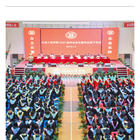
在庄严的国歌声中拉开帷幕。魏建克代表学校党委向即将奔赴实践一线的师生
致以问候，强调大学生暑期“三下乡”社会实践是贯彻落实党的教育方针、落
实新时代立德树人工程的重要体现。他勉励师生沿着习近平总书记足迹，在赣
鄱大地上践行青年担当，并提出五点希望：一是胸怀“国之大者”，在躬身实
践中融入国家发展大局；二是练就过硬本领，在服务奉献中提升综合素质；三
是锤炼意志品格，在基层实践中展现青春风采；四是严守安全底线，确保实践
活动万无一失；五是强化宣传引导，在志愿服务中传递青春正能量。仪式上，
于永清宣读《关于开展2025年江西工程学院暑期文化科技卫生“三下乡”社会
实践活动的通知》，明确活动总体要求与实施路径。社会实践团队指导教师代
表陈鹏在发言中表示：“新时代青年应以青春汗水在祖国大地书写奋斗诗篇，
用‘功成不必在我’的担当和‘强国必定有我