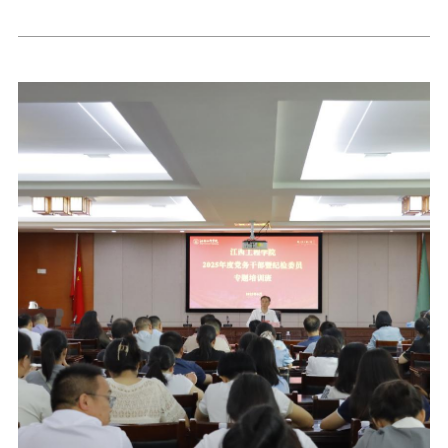
AI技术及产业合作，吸引了全球超1.2万名开发者参与。此次华为开发者大会汇
聚了世界各地的科技精英与行业翘楚，在技术创新、生态构建、开发者激励政
策等层面均发布了诸多前沿动态，有力推动鸿蒙生态跃升至全新发展阶段。大
会以“用代码编织智慧时代的经纬”为主题，精心设置了形式多样的主题演
讲、高端峰会、专业专题论坛以及互动体验环节，面向开发者开展了数百场特
色活动，为行业交流与创新合作搭建了广阔平台。会议期间，杨名权发表了
《人工智能时代高校产教融合实践经验》的主题演讲。他详细阐述了学校在校
企合作方面的积极探索与丰硕成果，着重介绍了学校在鸿蒙应用领域的推进情
况。杨名权强调，学校的学科布局与华为的业务范畴及产业布局高度契合。近
年来，双方已在科研攻关、平台共建、人才培养等多个领域开展了深入合作，
树立了校企合作的典范。他期望双方能进一步优化合作机制，在攻克关键技术
难题、探索新工科建设路径、打造智慧校