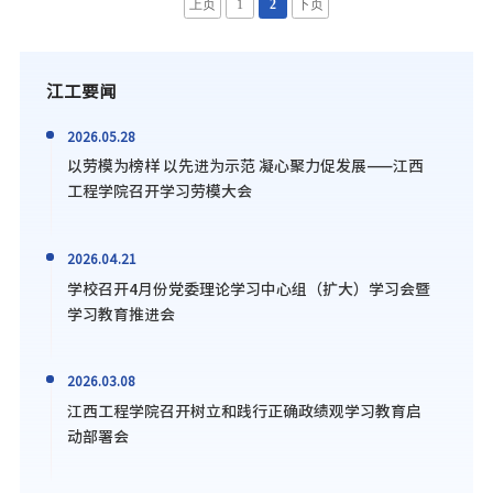
印证了学校育人模式的有效性。“三苦精神” 铸魂：苦抓、苦教、苦学淬炼成
上页
1
2
下页
长底色。支撑“江工现象”的，是贯穿校园的“三苦精神”—— 学校苦抓、教
师苦教、学生苦学。学校设立24小时自习室、推行个性化辅导，营造沉浸式学
习氛围；教师团队深耕教学，以严管厚爱激发学生潜能；学生以坚韧意志挑战
江工要闻
自我，形成 “比学赶超”的学风。学科竞赛赋能：422项国家级奖项铺就升学
2026.05.28
基石。江西工程学院将学科竞赛作为育人重要抓手，鼓励学生参与高水平赛
以劳模为榜样 以先进为示范 凝心聚力促发展——江西
事。近年来，学生累计斩获美国大学生数学建模竞赛国际一等奖、全国电子设
工程学院召开学习劳模大会
计
2026.04.21
学校召开4月份党委理论学习中心组（扩大）学习会暨
学习教育推进会
2026.03.08
江西工程学院召开树立和践行正确政绩观学习教育启
动部署会