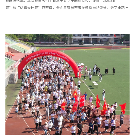
赛圆满落幕。本次赛事吸引全省近千名学子同场竞技，设置“现场制作
赛”与“仿真设计赛”双赛道，全面考察参赛者在模拟电路设计、数字电路开
发及单片机系统应用等领域的理论素养与实践能力。在本科组竞赛中，江西工
程学院电子信息工程学院派出的57名选手表现亮眼，以14项一等奖、15项二
等奖、11项三等奖的优异成绩斩获团体总分第一名。参赛选手凭借扎实的专业
功底与创新思维，在电路设计与系统开发环节沉着应战，充分展现了当代大学
生的科创风采。优异成绩的背后，是师生团队的不懈付出。学校领导和学院院
长邹小金多次亲临训练现场指导，激励选手传承江工 “精益求精”的赛事文
化，指导教师张常友、刘洋等利用晚自习、周末及五一假期开展强化训练，
以“以赛促学”的理念打磨选手技能，为备赛工作提供全方位支持。此次竞赛
不仅提升了学生的专业实践能力，更深化了“产教融合”的育人理念。江西工
程学院以赛育人的举措，正持续书写着赣鄱大地电子信息人才培养的新篇章。
一审：邹小金二审：何 凯三审：于永清