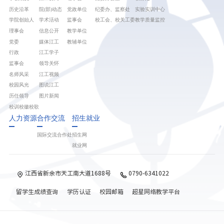
历史沿革
院(部)动态
党政单位
纪委办、监察处
实验实训中心
学院创始人
学术活动
监事会
校工会、校关工委
教学质量监控
理事会
信息公开
教学单位
党委
媒体江工
教辅单位
行政
江工学子
监事会
领导关怀
名师风采
江工视频
校园风光
图说江工
历任领导
图片新闻
校训校徽校歌
人力资源
合作交流
招生就业
国际交流合作处
招生网
就业网
江西省新余市天工南大道1688号
0790-6341022
留学生成绩查询
学历认证
校园邮箱
超星网络教学平台