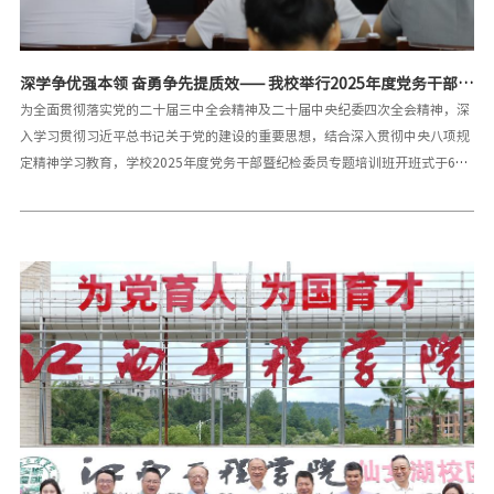
深学争优强本领 奋勇争先提质效—— 我校举行2025年度党务干部暨
纪检委员专题培训班开班式
为全面贯彻落实党的二十届三中全会精神及二十届中央纪委四次全会精神，深
入学习贯彻习近平总书记关于党的建设的重要思想，结合深入贯彻中央八项规
定精神学习教育，学校2025年度党务干部暨纪检委员专题培训班开班式于6月
20日在天工校区行政楼三楼会议室举行，校党委委员、副校长沈良出席开班式
并作动员讲话。沈良在开班动员讲话中指出，目前，深入贯彻中央八项规定精
神学习教育正处于强化整治整改、提质增效的关键阶段，本期培训班旨在深入
学习领会习近平总书记关于加强党的作风建设的重要论述，扎实推进学习教育
走深走实，进一步深化学校“北斗星”党建品牌内涵建设，强化“北斗星”党
建品牌引领作用，全面提升基层党务干部以及纪检委员政治素养与业务能力，
夯实基层党建工作基础，充分发挥基层党组织的政治引领和战斗堡垒作用。全
体学员要深刻领悟习近平总书记的重要讲话精神，深刻把握新时代反腐败斗争
取得的历史性成就，深刻把握当前反腐败斗争“两个仍然”的重大判断，坚定
信心、敢于斗争，认真履行全面从严治党政治责任。他对全体学员提出三点要
求：一是提高政治站位，深刻认识培训意义；二是要严守培训纪律，确保学习
取得实效。三是要坚持学用结合，推动工作提质